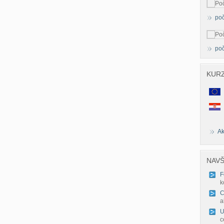
poč
po
KUR
Ak
NAVŠ
F
k
C
a
U
c