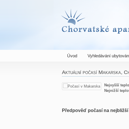
Chorvatské apartm
Úvod
Vyhledávání ubytován
Aktuální počasí Makarska, C
Nejvyšší teplo
Nejnižší teplo
Předpověď počasí na nejbližš