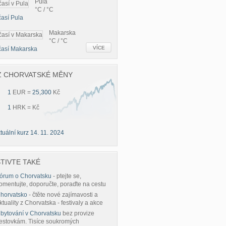
Pula
°C / °C
así Pula
Makarska
°C / °C
VÍCE
časí Makarska
Z CHORVATSKÉ MĚNY
1
EUR =
25,300
Kč
1
HRK =
Kč
tuální kurz 14. 11. 2024
TIVTE TAKÉ
órum o Chorvatsku
- ptejte se,
omentujte, doporučte, poraďte na cestu
horvatsko
- čtěte nové zajímavosti a
ktuality z Chorvatska - festivaly a akce
bytování v Chorvatsku
bez provize
estovkám. Tisíce soukromých