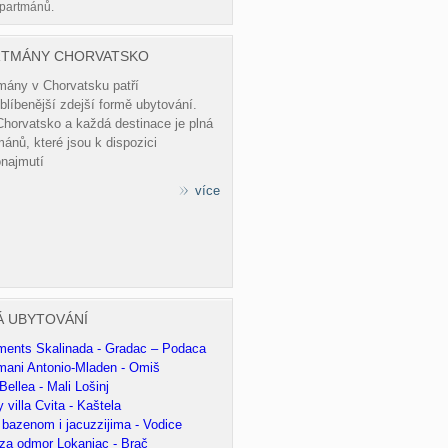
partmánů.
RTMÁNY CHORVATSKO
mány v Chorvatsku patří
blíbenější zdejší formě ubytování.
Chorvatsko a každá destinace je plná
ánů, které jsou k dispozici
onajmutí
více
Á UBYTOVÁNÍ
ments Skalinada - Gradac – Podaca
mani Antonio-Mladen - Omiš
ellea - Mali Lošinj
 villa Cvita - Kaštela
s bazenom i jacuzzijima - Vodice
za odmor Lokanjac - Brač