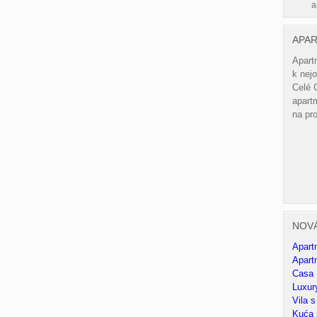
a
APA
Apart
k nejo
Celé 
apartm
na pr
NOV
Apart
Apart
Casa B
Luxury
Vila 
Kuća 