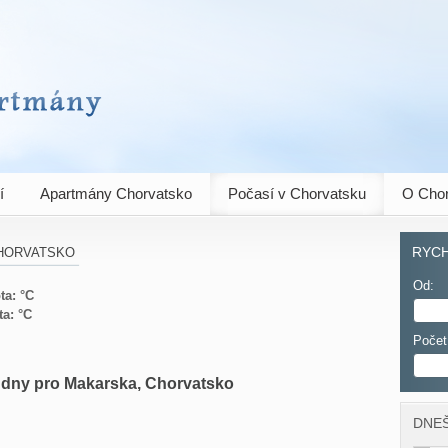
ány
í
Apartmány Chorvatsko
Počasí v Chorvatsku
O Chor
horvatsko
RYCH
Od:
ta: °C
ta: °C
Počet
í dny pro Makarska, Chorvatsko
DNEŠ