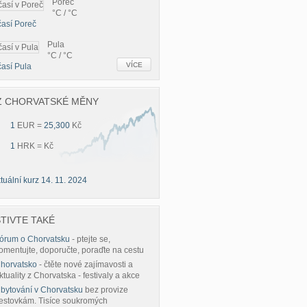
Poreč
°C / °C
así Poreč
Pula
°C / °C
VÍCE
así Pula
Z CHORVATSKÉ MĚNY
1
EUR =
25,300
Kč
1
HRK =
Kč
tuální kurz 14. 11. 2024
TIVTE TAKÉ
órum o Chorvatsku
- ptejte se,
omentujte, doporučte, poraďte na cestu
horvatsko
- čtěte nové zajímavosti a
ktuality z Chorvatska - festivaly a akce
bytování v Chorvatsku
bez provize
estovkám. Tisíce soukromých