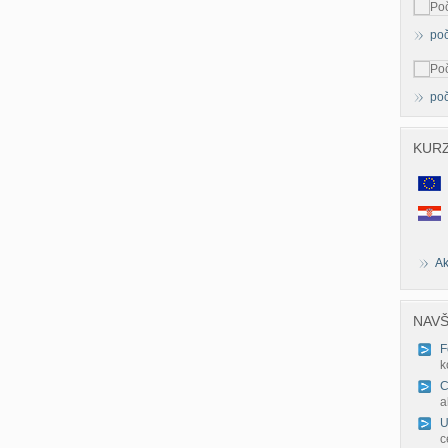
poč
poč
KUR
Ak
NAVŠ
F
k
C
a
U
c