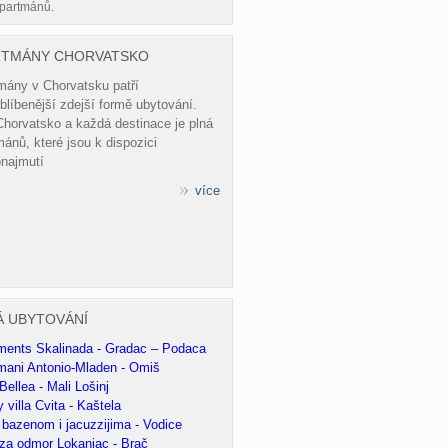
partmánů.
RTMÁNY CHORVATSKO
mány v Chorvatsku patří
blíbenější zdejší formě ubytování.
Chorvatsko a každá destinace je plná
ánů, které jsou k dispozici
onajmutí
více
Á UBYTOVÁNÍ
ments Skalinada - Gradac – Podaca
mani Antonio-Mladen - Omiš
ellea - Mali Lošinj
 villa Cvita - Kaštela
s bazenom i jacuzzijima - Vodice
za odmor Lokanjac - Brač