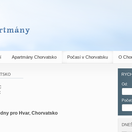
ány
í
Apartmány Chorvatsko
Počasí v Chorvatsku
O Chor
atsko
RYCH
Od:
C
C
Počet
 dny pro Hvar, Chorvatsko
DNEŠ