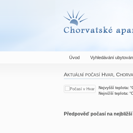
Chorvatské apartm
Úvod
Vyhledávání ubytován
Aktuální počasí Hvar, Chorv
Nejvyšší teplota: °
Nejnižší teplota: °
Předpověď počasí na nejbližší