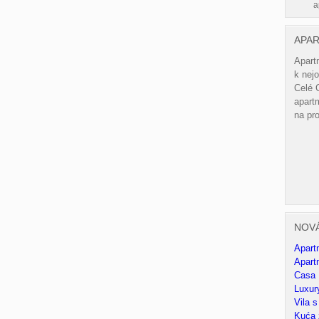
a
APA
Apart
k nejo
Celé 
apartm
na pr
NOV
Apart
Apart
Casa B
Luxury
Vila 
Kuća 