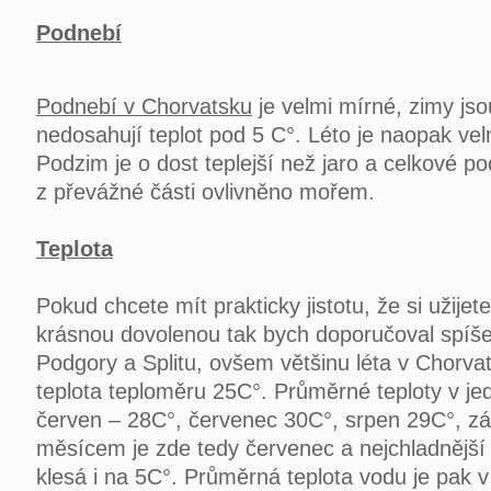
Podnebí
Podnebí v Chorvatsku
je velmi mírné, zimy jso
nedosahují teplot pod 5 C°. Léto je naopak vel
Podzim je o dost teplejší než jaro a celkové p
z převážné části ovlivněno mořem.
Teplota
Pokud chcete mít prakticky jistotu, že si užije
krásnou dovolenou tak bych doporučoval spíše 
Podgory a Splitu, ovšem většinu léta v Chorva
teplota teploměru 25C°. Průměrné teploty v je
červen – 28C°, červenec 30C°, srpen 29C°, zář
měsícem je zde tedy červenec a nejchladnější 
klesá i na 5C°. Průměrná teplota vodu je pak v