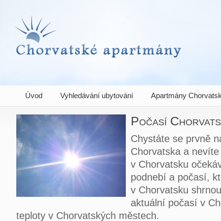
Chorvatské apartmány
Úvod
Vyhledávání ubytování
Apartmány Chorvats
Počasí Chorvat
Chystáte se prvně n
Chorvatska a nevíte
v Chorvatsku očekáv
podnebí a počasí, k
v Chorvatsku shrno
aktuální počasí v C
teploty v Chorvatských městech.